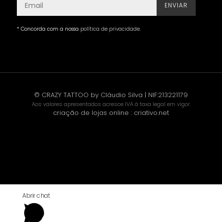
ENVIAR
* Concorda com a nossa
política de privacidade
.
© CRAZY TATTOO by Cláudio Silva | NIF:213221179
Aos valores apresentados acresce IVA à taxa legal em vigor.
criação de lojas online
:
criativo.net
Abrir chat