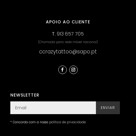
APOIO AO CLIENTE
T.
913 657 705
(Chamada para rede móvel nacional)
ccrazytattoo@sapo.pt
NEWSLETTER
ENVIAR
* Concorda com a nossa
política de privacidade
.