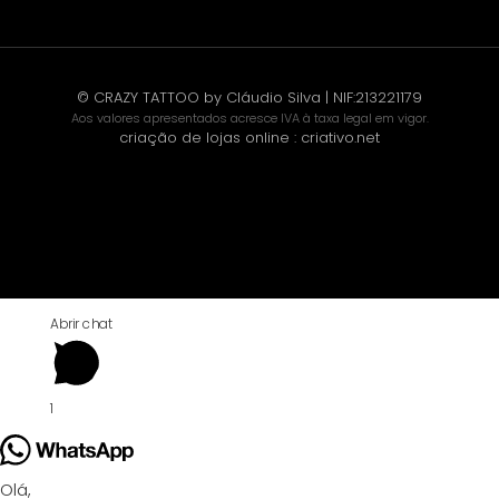
© CRAZY TATTOO by Cláudio Silva | NIF:213221179
Aos valores apresentados acresce IVA à taxa legal em vigor.
criação de lojas online
:
criativo.net
Abrir chat
1
Olá,