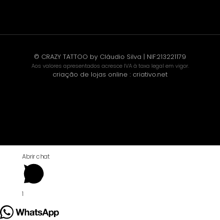
© CRAZY TATTOO by Cláudio Silva | NIF:213221179
Aos valores apresentados acresce IVA à taxa legal em vigor.
criação de lojas online
:
criativo.net
Abrir chat
1