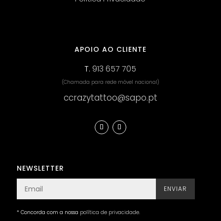
APOIO AO CLIENTE
T.
913 657 705
(Chamada para rede móvel nacional)
ccrazytattoo@sapo.pt
NEWSLETTER
ENVIAR
* Concorda com a nossa
política de privacidade
.