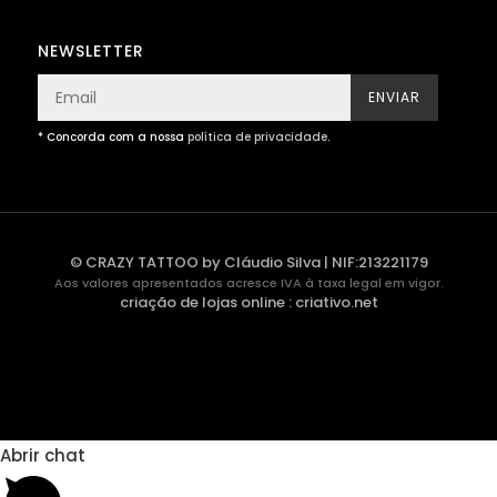
NEWSLETTER
ENVIAR
* Concorda com a nossa
política de privacidade
.
© CRAZY TATTOO by Cláudio Silva | NIF:213221179
Aos valores apresentados acresce IVA à taxa legal em vigor.
criação de lojas online
:
criativo.net
Abrir chat