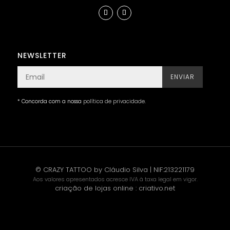
NEWSLETTER
ENVIAR
* Concorda com a nossa
política de privacidade
.
© CRAZY TATTOO by Cláudio Silva | NIF:213221179
Aos valores apresentados acresce IVA à taxa legal em vigor.
criação de lojas online
:
criativo.net