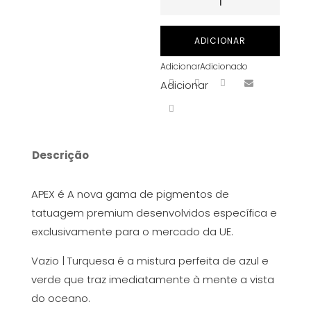
de
ETERNAL
ADICIONAR
INK
Adicionar
Adicionado
-
Adicionar
Tattoo
Ink
-
APEX
Descrição
-
Void
APEX é A nova gama de pigmentos de
|
tatuagem premium desenvolvidos específica e
Turquoise
exclusivamente para o mercado da UE.
30
ml
Vazio | Turquesa é a mistura perfeita de azul e
verde que traz imediatamente à mente a vista
do oceano.