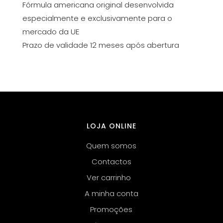
Fórmula americana original desenvolvida
especialmente e exclusivamente para o
mercado da UE
Prazo de validade 12 meses após abertura
LOJA ONLINE
Quem somos
Contactos
Ver carrinho
A minha conta
Promoções