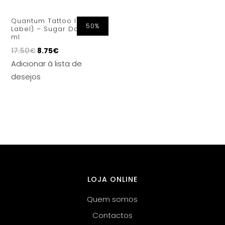
Quantum Tattoo Ink (Gold
50%
Label) – Sugar Daddy 30
ml
17.50
€
8.75
€
Adicionar à lista de
desejos
LOJA ONLINE
Quem somos
Contactos