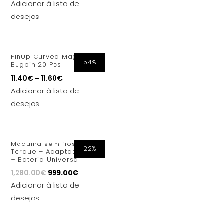
Adicionar à lista de
desejos
PinUp Curved Magnum
54%
Bugpin 20 Pcs
11.40
€
–
11.60
€
Adicionar à lista de
desejos
Máquina sem fios Critical
22%
Torque – Adaptador RCA
+ Bateria Universal
1,280.00
€
999.00
€
Adicionar à lista de
desejos