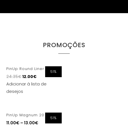
PROMOÇÕES
PinUp Round Liner 20 Pcs
51%
24.35
€
12.00
€
Adicionar à lista de
desejos
PinUp Magnum 20 Pcs
51%
11.00
€
–
13.00
€