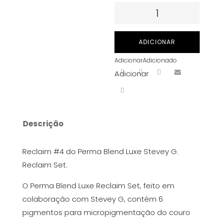
Quantidade
de
Tinta
ADICIONAR
para
Adicionar
Adicionado
PMU
Adicionar
Perma
Blend
Luxe
-
Descrição
Stevey
G.
Reclaim #4 do Perma Blend Luxe Stevey G.
Reclaim
Reclaim Set.
#4
15
O Perma Blend Luxe Reclaim Set, feito em
ml
colaboração com Stevey G, contém 6
pigmentos para micropigmentação do couro