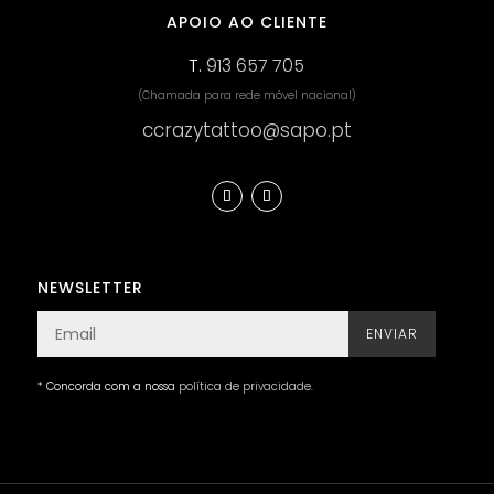
APOIO AO CLIENTE
T.
913 657 705
(Chamada para rede móvel nacional)
ccrazytattoo@sapo.pt
NEWSLETTER
ENVIAR
* Concorda com a nossa
política de privacidade
.