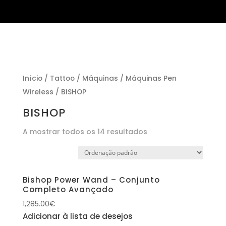
Início
/
Tattoo
/
Máquinas
/
Máquinas Pen
Wireless
/ BISHOP
BISHOP
A mostrar todos os 14 resultados
Bishop Power Wand – Conjunto
Completo Avançado
1,285.00
€
Adicionar à lista de desejos