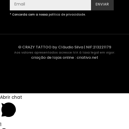
ENVIAR
* Concorda com a nossa
política de privacidade
.
© CRAZY TATTOO by Cláudio Silva | NIF:213221179
Aos valores apresentados acresce IVA à taxa legal em vigor.
criação de lojas online
:
criativo.net
Abrir chat
1