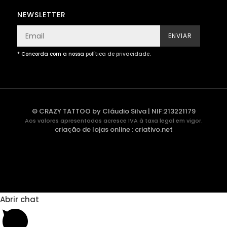
NEWSLETTER
ENVIAR
* Concorda com a nossa
política de privacidade
.
© CRAZY TATTOO by Cláudio Silva | NIF:213221179
Aos valores apresentados acresce IVA à taxa legal em vigor.
criação de lojas online
:
criativo.net
Abrir chat