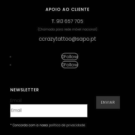
APOIO AO CLIENTE
T.
913 657 705
(Chamada para rede móvel nacional)
ccrazytattoo@sapo.pt
Follow
Follow
NEWSLETTER
Email
ENVIAR
* Concorda com a nossa
política de privacidade
.