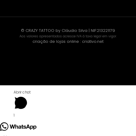
© CRAZY TATTOO by Cláudio Silva | NIF:213221179
Aos valores apresentados acresce IVA à taxa legal em vigor.
criação de lojas online
:
criativo.net
Abrir chat
1