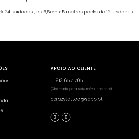
k 24 unidades , ou 5,5cm x 5 metros packs de 12 unidades.
ÕES
APOIO AO CLIENTE
T.
913 657 705
ções
(Chamada para rede móvel nacional)
ccrazytattoo@sapo.pt
nda
de