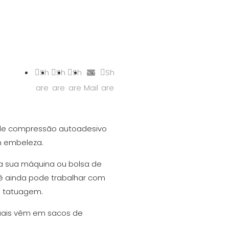
Sh
Sh
Sh
Sh
are
are
are
Mail
are
o de compressão autoadesivo
m embeleza.
da sua máquina ou bolsa de
ê ainda pode trabalhar com
e tatuagem.
iduais vêm em sacos de