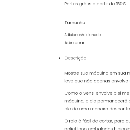
Portes grátis a partir de 150€
Tamanho
Adicionar
Adicionado
Adicionar
Descrição
Mostre sua máquina em sua me
leve que não apenas envolve
Como o Sensi envolve a si me
máquina, e ela permanecerá 
ele de uma maneira descontr
O rolo é fácil de cortar, para
polietileno embalados higieni