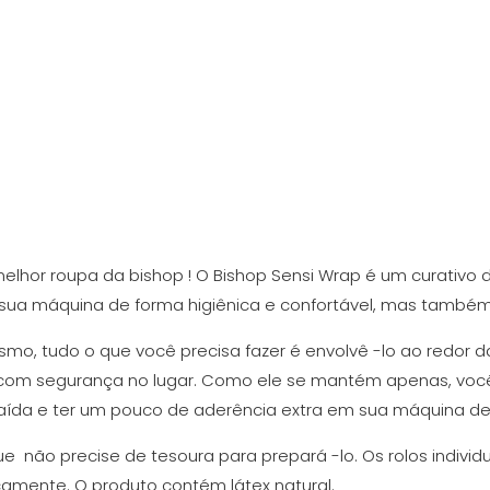
lhor roupa da bishop ! O Bishop Sensi Wrap é um curativ
 sua máquina de forma higiênica e confortável, mas també
smo, tudo o que você precisa fazer é envolvê -lo ao redor 
com segurança no lugar. Como ele se mantém apenas, voc
aída e ter um pouco de aderência extra em sua máquina d
 que não precise de tesoura para prepará -lo. Os rolos indiv
camente. O produto contém látex natural.