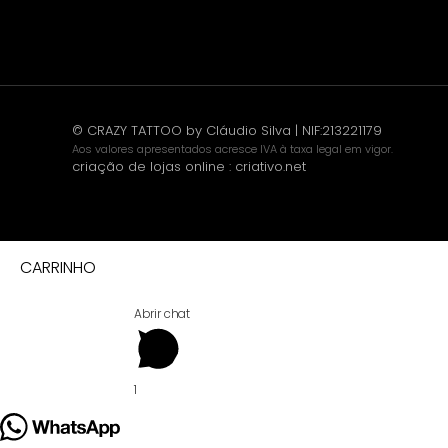
© CRAZY TATTOO by Cláudio Silva | NIF:213221179
Aos valores apresentados acresce IVA à taxa legal em vigor.
criação de lojas online
:
criativo.net
CARRINHO
Abrir chat
1