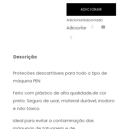
PEN-
ADICIONAR
PROTEÇÕES
Adicionar
Adicionado
DESCARTÁVEIS
Adicionar
PACK
200
UN
Descrição
Protecões descartáveis para todo o tipo de
máquina PEN
Feito com plástico de alta qualidade,de cor
preto. Seguro de usar, material durável, inodoro
e não tóxico.
Ideal para evitar a contaminação das
máquinas de tatuagem e de