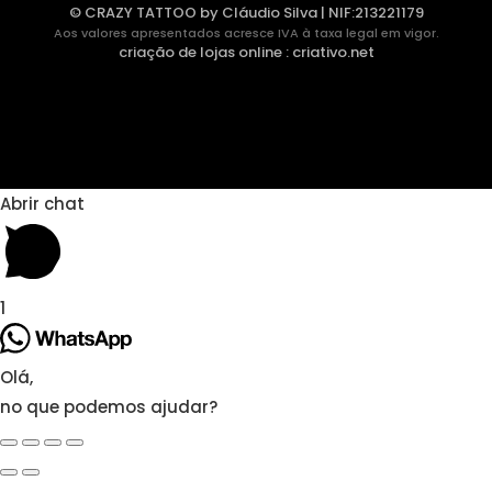
© CRAZY TATTOO by Cláudio Silva | NIF:213221179
Aos valores apresentados acresce IVA à taxa legal em vigor.
criação de lojas online
:
criativo.net
Abrir chat
1
Olá,
no que podemos ajudar?