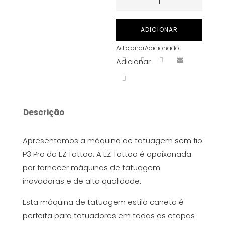
de
EZ
ADICIONAR
P3
Adicionar
Adicionado
Pro
Adicionar
PEN
de
Tatuagem
Sem
Descrição
Fio
(Stroke
Apresentamos a máquina de tatuagem sem fio
ajustável)
P3 Pro da EZ Tattoo. A EZ Tattoo é apaixonada
por fornecer máquinas de tatuagem
inovadoras e de alta qualidade.
Esta máquina de tatuagem estilo caneta é
perfeita para tatuadores em todas as etapas