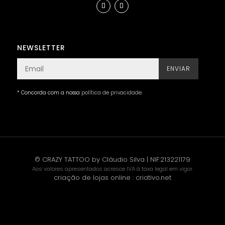
NEWSLETTER
ENVIAR
* Concorda com a nossa
política de privacidade
.
© CRAZY TATTOO by Cláudio Silva | NIF:213221179
Aos valores apresentados acresce IVA à taxa legal em vigor.
criação de lojas online
:
criativo.net