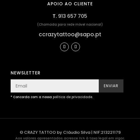
APOIO AO CLIENTE
T.
913 657 705
(Chamada para rede móvel nacional)
ccrazytattoo@sapo.pt
NEWSLETTER
ENVIAR
* Concorda com a nossa
política de privacidade
.
© CRAZY TATTOO by Cláudio Silva | NIF:213221179
Aos valores apresentados acresce IVA à taxa legal em vigor.