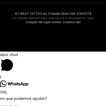
© CRAZY TATTOO by Cláudio Silva | NIF:213221179
Aos valores apresentados acresce IVA à taxa legal em vigor.
criação de lojas online
:
criativo.net
Abrir chat
1
Olá,
no que podemos ajudar?