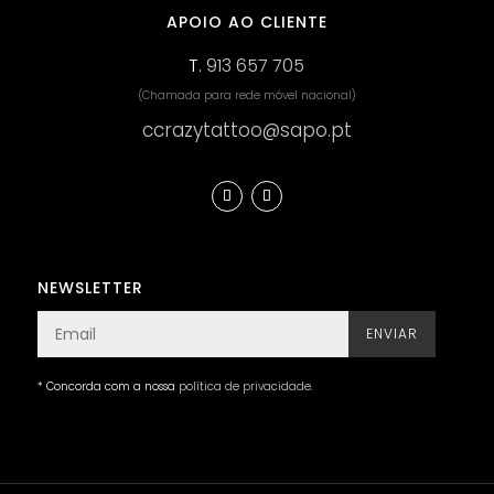
APOIO AO CLIENTE
T.
913 657 705
(Chamada para rede móvel nacional)
ccrazytattoo@sapo.pt
NEWSLETTER
ENVIAR
* Concorda com a nossa
política de privacidade
.