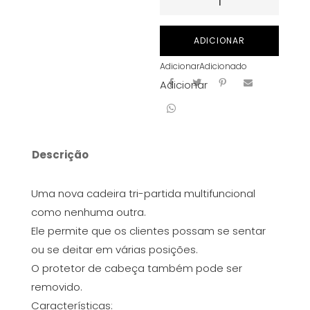
de
CADEIRA
ADICIONAR
TATTOO
Adicionar
Adicionado
HIDRAULICA
Adicionar
-
BLACK
Descrição
Uma nova cadeira tri-partida multifuncional
como nenhuma outra.
Ele permite que os clientes possam se sentar
ou se deitar em várias posições.
O protetor de cabeça também pode ser
removido.
Características: