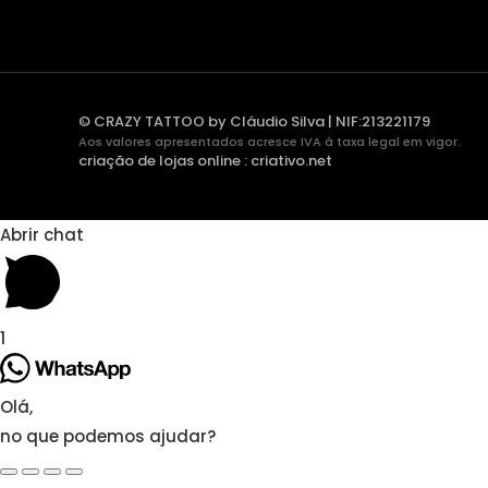
© CRAZY TATTOO by Cláudio Silva | NIF:213221179
Aos valores apresentados acresce IVA à taxa legal em vigor.
criação de lojas online
:
criativo.net
Abrir chat
1
Olá,
no que podemos ajudar?