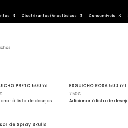
ntos
Cicatrizantes/Anestésicos
Consumíveis
ichos
s
UICHO PRETO 500ml
ESGUICHO ROSA 500 ml
€
7.50
€
ionar à lista de desejos
Adicionar à lista de desej
sor de Spray Skulls