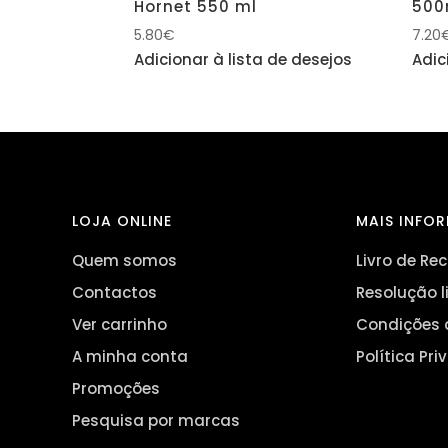
Hornet 550 ml
500
5.80
€
7.20
Adicionar à lista de desejos
Adic
LOJA ONLINE
MAIS INFO
Quem somos
Livro de R
Contactos
Resolução l
Ver carrinho
Condições 
A minha conta
Política Pr
Promoções
Pesquisa por marcas