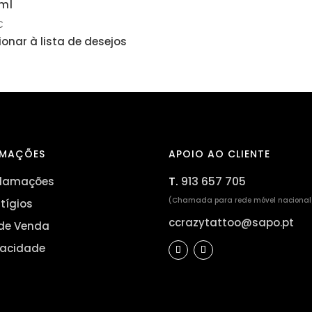
ml
€
ionar à lista de desejos
RMAÇÕES
APOIO AO CLIENTE
T.
913 657 705
eclamações
(Chamada para rede móvel nacional
itígios
ccrazytattoo@sapo.pt
de Venda
ivacidade