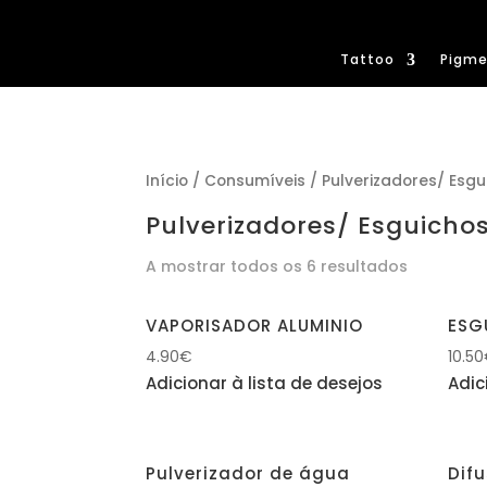
Tattoo
Pigme
Início
/
Consumíveis
/ Pulverizadores/ Esgu
Pulverizadores/ Esguicho
A mostrar todos os 6 resultados
VAPORISADOR ALUMINIO
ESG
4.90
€
10.50
Adicionar à lista de desejos
Adic
Pulverizador de água
Difu