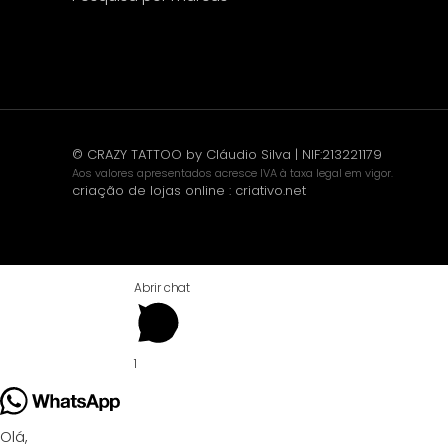
© CRAZY TATTOO by Cláudio Silva | NIF:213221179
Aos valores apresentados acresce IVA à taxa legal em vigor.
criação de lojas online
:
criativo.net
Abrir chat
1
Olá,