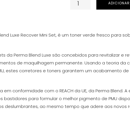
Quantidade
ADICIONAR
de
Tinta
Para
Perma
lend Luxe Recover Mini Set, é um toner verde fresco para s
Blend
Luxe
ts da Perma Blend Luxe são concebidos para revitalizar e re
-
mentos de maquilhagem permanente. Usando a teoria da c
Green
U, estes corretores e toners garantem um acabamento de 
Juice
Corrector
15
nta em conformidade com o REACH da UE, da Perma Blend. A
ml
s bastidores para formular o melhor pigmento de PMU dispo
ntos deslumbrantes, ao mesmo tempo que adere aos novos 