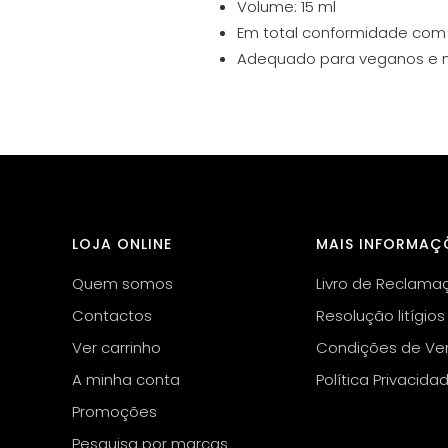
Volume: 15 ml
Em total conformidade com
Adequado para veganos e 
LOJA ONLINE
MAIS INFORMAÇ
Quem somos
Livro de Reclama
Contactos
Resolução litígios
Ver carrinho
Condições de Ve
A minha conta
Política Privacida
Promoções
Pesquisa por marcas