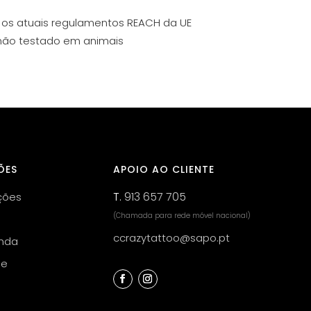
 os atuais regulamentos REACH da UE
não testado em animais
ÕES
APOIO AO CLIENTE
T.
913 657 705
ções
(Chamada para rede móvel nacional)
ccrazytattoo@sapo.pt
nda
de