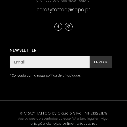
(Chamada para rede móvel nacional)
ccrazytattoo@sapo.pt
NEWSLETTER
ENVIAR
* Concorda com a nossa
política de privacidade
.
© CRAZY TATTOO by Cláudio Silva | NIF:213221179
Aos valores apresentados acresce IVA à taxa legal em vigor.
criação de lojas online
:
criativo.net