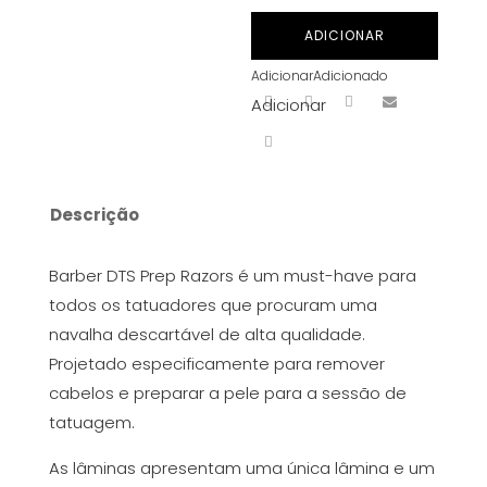
BARBER
ADICIONAR
DTS
Adicionar
Adicionado
PREP
Adicionar
RAZORS
(100
PACK)
Descrição
Barber DTS Prep Razors é um must-have para
todos os tatuadores que procuram uma
navalha descartável de alta qualidade.
Projetado especificamente para remover
cabelos e preparar a pele para a sessão de
tatuagem.
As lâminas apresentam uma única lâmina e um