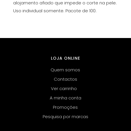
alojamento afiado que impede o corte na pele.
Uso individual somente. Pacote de 100.
LOJA ONLINE
Quem somos
Contactos
Ver carrinho
A minha conta
Promoções
Pesquisa por marcas