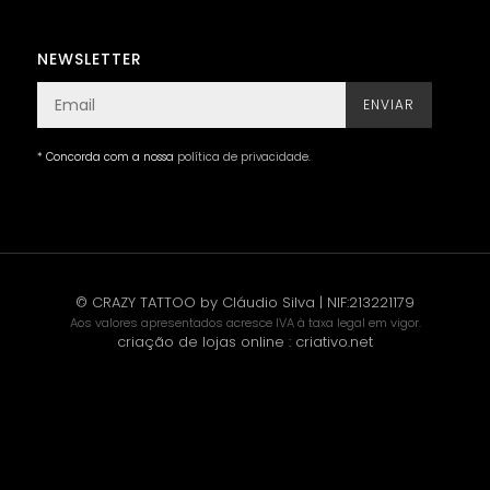
NEWSLETTER
ENVIAR
* Concorda com a nossa
política de privacidade
.
© CRAZY TATTOO by Cláudio Silva | NIF:213221179
Aos valores apresentados acresce IVA à taxa legal em vigor.
criação de lojas online
:
criativo.net