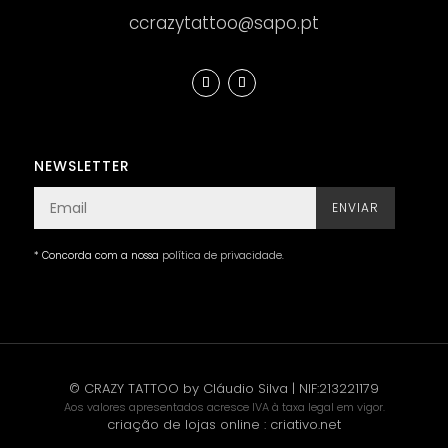
ccrazytattoo@sapo.pt
NEWSLETTER
ENVIAR
* Concorda com a nossa
política de privacidade
.
© CRAZY TATTOO by Cláudio Silva | NIF:213221179
Aos valores apresentados acresce IVA à taxa legal em vigor.
criação de lojas online
:
criativo.net