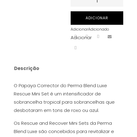
de
Tinta
ADICIONAR
Para
Adicionar
Adicionado
Perma
Adicionar
Blend
Luxe
-
Papaya
Descrição
Corrector
15
O Papaya Corrector do Perma Blend Luxe
ml
Rescue Mini Set é um intensificador de
sobrancelha tropical para sobrancelhas que
desbotaram em tons de roxo ou azul.
Os Rescue and Recover Mini Sets da Perma
Blend Luxe são concebidos para revitalizar e