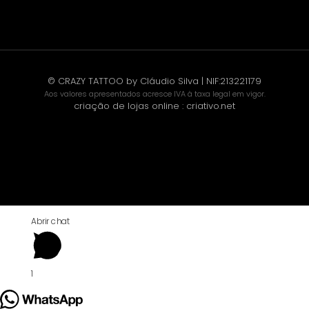
© CRAZY TATTOO by Cláudio Silva | NIF:213221179
Aos valores apresentados acresce IVA à taxa legal em vigor.
criação de lojas online
:
criativo.net
Abrir chat
1