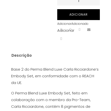
de
Tinta
ADICIONAR
para
Adicionar
Adicionado
PMU
Adicionar
Perma
Blend
Luxe
-
Descrição
Base
2
Base 2 do Perma Blend Luxe Carla Ricciardone’s
15
Embody Set, em conformidade com o REACH
ml
da UE.
O Perma Blend Luxe Embody Set, feito em
colaboração com o membro da Pro-Team,
Carla Ricciardone, contém 8 pigmentos de