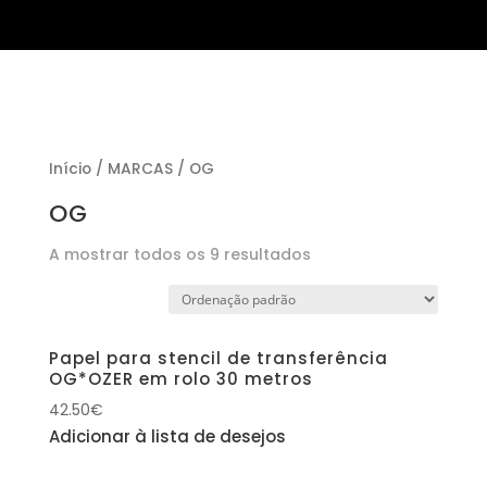
Início
/
MARCAS
/ OG
OG
A mostrar todos os 9 resultados
Papel para stencil de transferência
OG*OZER em rolo 30 metros
42.50
€
Adicionar à lista de desejos