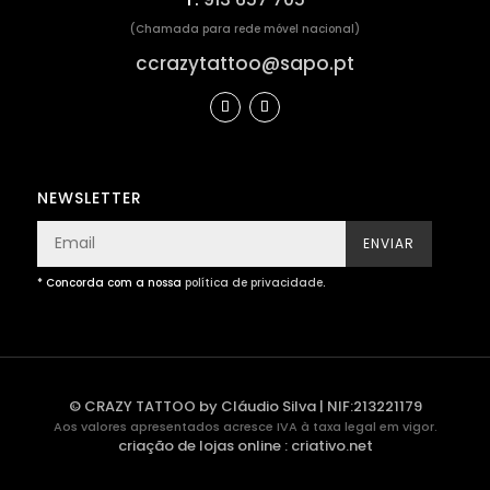
(Chamada para rede móvel nacional)
ccrazytattoo@sapo.pt
NEWSLETTER
ENVIAR
* Concorda com a nossa
política de privacidade
.
© CRAZY TATTOO by Cláudio Silva | NIF:213221179
Aos valores apresentados acresce IVA à taxa legal em vigor.
criação de lojas online
:
criativo.net