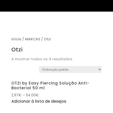
Início
/
MARCAS
/ Otzi
Otzi
A mostrar todos os 4 resultados
OTZI by Easy Piercing Solução Anti-
Bacterial 50 ml
2.97
€
–
54.00
€
Adicionar à lista de desejos