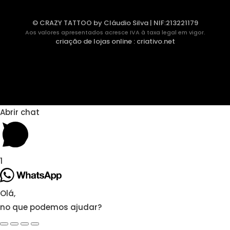
© CRAZY TATTOO by Cláudio Silva | NIF:213221179
Aos valores apresentados acresce IVA à taxa legal em vigor.
criação de lojas online
:
criativo.net
Abrir chat
1
Olá,
no que podemos ajudar?