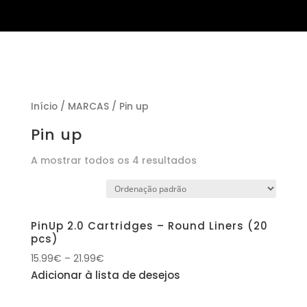
Início
/
MARCAS
/ Pin up
Pin up
A mostrar todos os 4 resultados
PinUp 2.0 Cartridges – Round Liners (20
pcs)
15.99
€
–
21.99
€
Adicionar à lista de desejos