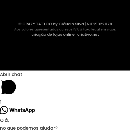
© CRAZY TATTOO by Cláudio Silva | NIF:213221179
Aos valores apresentados acresce IVA à taxa legal em vigor.
criação de lojas online
:
criativo.net
Abrir chat
1
Olá,
no que podemos ajudar?