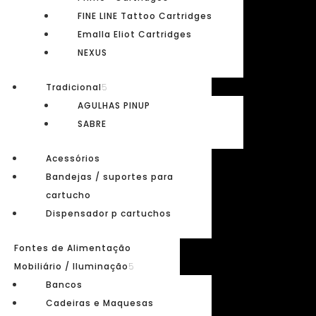
FINE LINE Tattoo Cartridges
Emalla Eliot Cartridges
© CRAZY TATTOO by Cláudio Silva | NIF:213221179
Aos valores apresentados acresce IVA à taxa legal em vigor.
NEXUS
criação de lojas online
:
criativo.net
Tradicional
AGULHAS PINUP
SABRE
Abrir chat
Acessórios
Bandejas / suportes para
cartucho
1
Dispensador p cartuchos
Fontes de Alimentação
Olá,
Mobiliário / Iluminação
no que podemos ajudar?
Bancos
Cadeiras e Maquesas