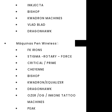
LOJA ONLINE
INKJECTA
Quem somos
BISHOP
Contactos
KWADRON MACHINES
VLAD BLAD
Ver carrinho
DRAGONHAWK
A minha conta
Promoções
Máquinas Pen Wireless
FK IRONS
Pesquisa por marcas
STIGMA -ROTARY – FORCE
MAIS INFORMAÇÕES
CRITICAL / PRIME
CHEYENNE
Livro de Reclamações
BISHOP
Resolução litígios
KWADRON/EQUALIZER
Condições de Venda
DRAGONHAWK
Política Privacidade
OZER /OG / INKONE TATTOO
MACHINES
APOIO AO CLIENTE
PEAK