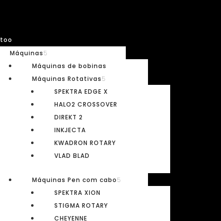
too
Máquinas
Máquinas de bobinas
Máquinas Rotativas
Studex
SPEKTRA EDGE X
HALO2 CROSSOVER
Não foram encontrados produtos corre
DIREKT 2
INKJECTA
KWADRON ROTARY
VLAD BLAD
Máquinas Pen com cabo
SPEKTRA XION
STIGMA ROTARY
CHEYENNE