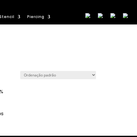
Stencil
Piercing
0%
os