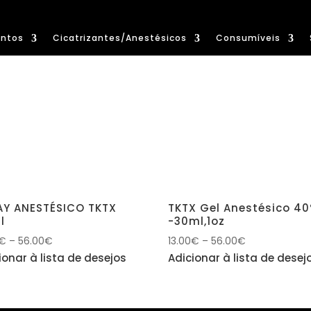
ntos
Cicatrizantes/Anestésicos
Consumíveis
AY ANESTÉSICO TKTX
TKTX Gel Anestésico 4
l
-30ml,1oz
€
–
56.00
€
13.00
€
–
56.00
€
ionar à lista de desejos
Adicionar à lista de desej