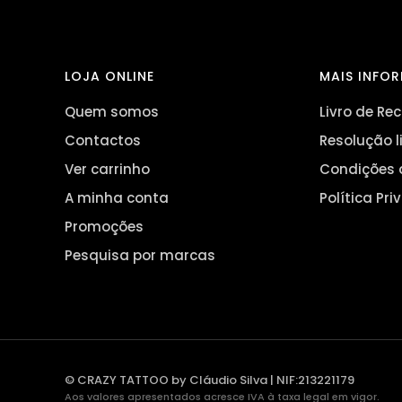
LOJA ONLINE
MAIS INFO
Quem somos
Livro de R
Contactos
Resolução l
Ver carrinho
Condições 
A minha conta
Política Pr
Promoções
Pesquisa por marcas
© CRAZY TATTOO by Cláudio Silva | NIF:213221179
Aos valores apresentados acresce IVA à taxa legal em vigor.