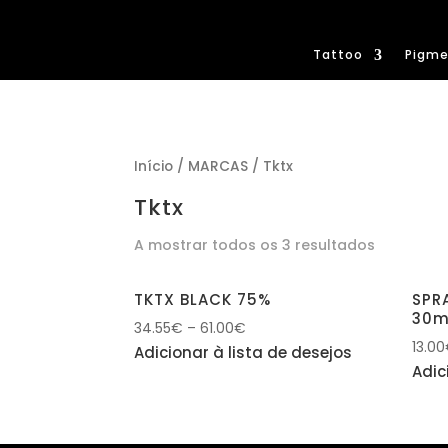
Tattoo
Pigme
Início
/
MARCAS
/ Tktx
Tktx
A mostrar todos os 3 resultados
TKTX BLACK 75%
SPR
30m
34.55
€
–
61.00
€
13.00
Adicionar à lista de desejos
Adic