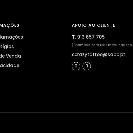
RMAÇÕES
APOIO AO CLIENTE
T.
913 657 705
eclamações
(Chamada para rede móvel nacional
itígios
ccrazytattoo@sapo.pt
de Venda
ivacidade