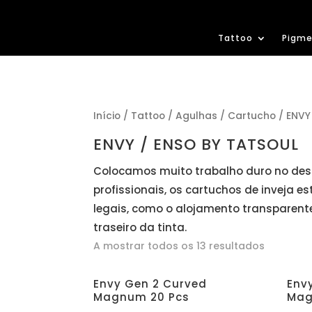
Tattoo
Pigme
Início
/
Tattoo
/
Agulhas
/
Cartucho
/ ENVY
ENVY / ENSO BY TATSOUL
Colocamos muito trabalho duro no desi
profissionais, os cartuchos de inveja 
legais, como o alojamento transparen
traseiro da tinta.
A mostrar todos os 13 resultados
Envy Gen 2 Curved
Env
Magnum 20 Pcs
Mag