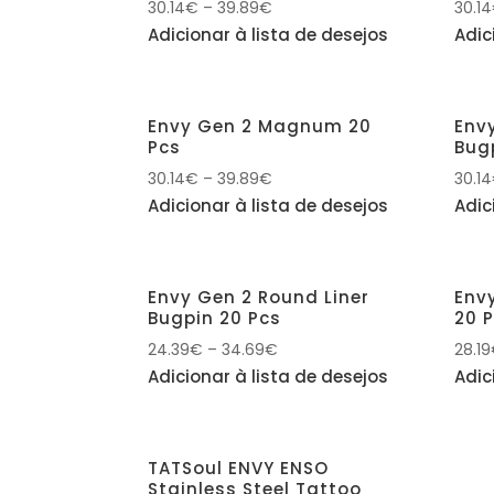
30.14
€
–
39.89
€
30.14
Adicionar à lista de desejos
Adic
Envy Gen 2 Magnum 20
Env
Pcs
Bug
30.14
€
–
39.89
€
30.14
Adicionar à lista de desejos
Adic
Envy Gen 2 Round Liner
Env
Bugpin 20 Pcs
20 
24.39
€
–
34.69
€
28.19
Adicionar à lista de desejos
Adic
TATSoul ENVY ENSO
Stainless Steel Tattoo