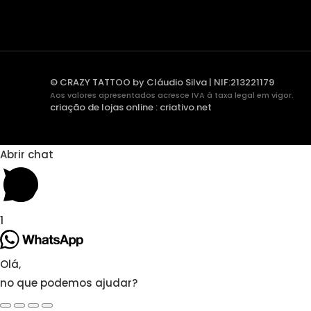
© CRAZY TATTOO by Cláudio Silva | NIF:213221179
Aos valores apresentados acresce IVA à taxa legal em vigor.
criação de lojas online
:
criativo.net
Abrir chat
1
Olá,
no que podemos ajudar?