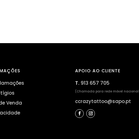
RMAÇÕES
APOIO AO CLIENTE
T.
913 657 705
eclamações
(Chamada para rede móvel nacional
itígios
ccrazytattoo@sapo.pt
de Venda
ivacidade