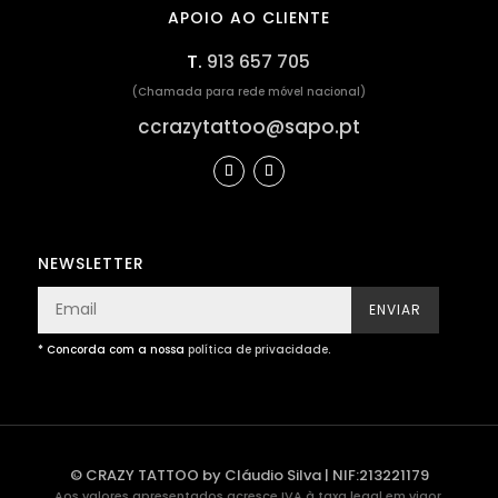
APOIO AO CLIENTE
T.
913 657 705
(Chamada para rede móvel nacional)
ccrazytattoo@sapo.pt
NEWSLETTER
ENVIAR
* Concorda com a nossa
política de privacidade
.
© CRAZY TATTOO by Cláudio Silva | NIF:213221179
Aos valores apresentados acresce IVA à taxa legal em vigor.