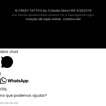
© CRAZY TATTOO by Cláudio Silva | NIF:213221179
Aos valores apresentados acresce IVA à taxa legal em vigor.
criação de lojas online
:
criativo.net
Abrir chat
1
Olá,
no que podemos ajudar?