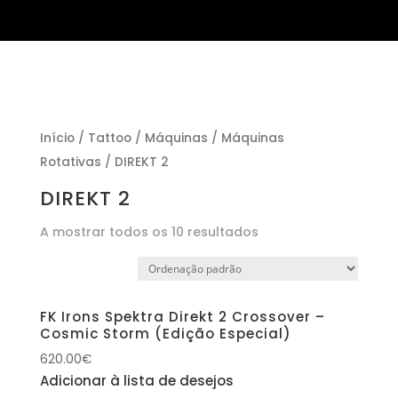
Início
/
Tattoo
/
Máquinas
/
Máquinas
Rotativas
/ DIREKT 2
DIREKT 2
A mostrar todos os 10 resultados
FK Irons Spektra Direkt 2 Crossover –
Cosmic Storm (Edição Especial)
620.00
€
Adicionar à lista de desejos