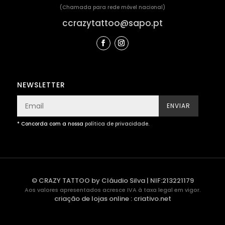
(Chamada para rede móvel nacional)
ccrazytattoo@sapo.pt
NEWSLETTER
ENVIAR
* Concorda com a nossa
política de privacidade
.
© CRAZY TATTOO by Cláudio Silva | NIF:213221179
Aos valores apresentados acresce IVA à taxa legal em vigor.
criação de lojas online
:
criativo.net