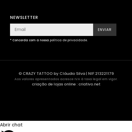
NEWSLETTER
ENVIAR
* Concorda com a nossa
política de privacidade
.
© CRAZY TATTOO by Cláudio Silva | NIF:213221179
Aos valores apresentados acresce IVA à taxa legal em vigor.
criação de lojas online
:
criativo.net
Abrir chat