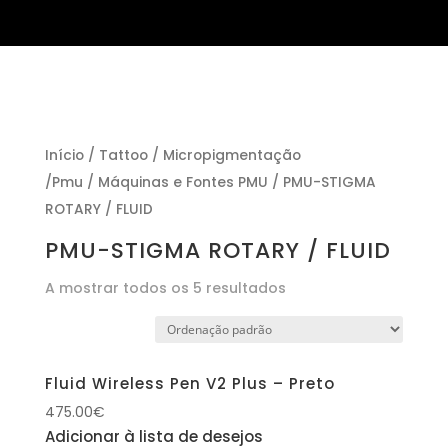
Início
/
Tattoo
/
Micropigmentação
/Pmu
/
Máquinas e Fontes PMU
/ PMU-STIGMA
ROTARY / FLUID
PMU-STIGMA ROTARY / FLUID
A mostrar todos os 5 resultados
Fluid Wireless Pen V2 Plus – Preto
475.00
€
Adicionar à lista de desejos