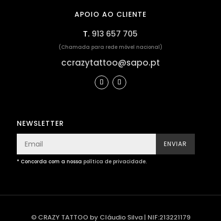
APOIO AO CLIENTE
T.
913 657 705
(Chamada para rede móvel nacional)
ccrazytattoo@sapo.pt
NEWSLETTER
ENVIAR
* Concorda com a nossa
política de privacidade
.
© CRAZY TATTOO by Cláudio Silva | NIF:213221179