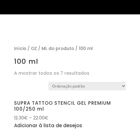
Início
/ OZ / ML do produto / 100 ml
100 ml
A mostrar todos os 7 resultados
SUPRA TATTOO STENCIL GEL PREMIUM
100/250 ml
12.30
€
–
22.00
€
Adicionar à lista de desejos