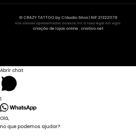
© CRAZY TATTOO by Cláudio Silva | NIF:213221179
Aos valores apresentados acresce IVA à taxa legal em vigor.
criação de lojas online
:
criativo.net
Abrir chat
1
Olá,
no que podemos ajudar?