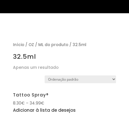
Início
/ OZ / ML do produto / 32.5ml
32.5ml
Apenas um resultado
Tattoo Spray®
8.30
€
–
34.99
€
Adicionar à lista de desejos