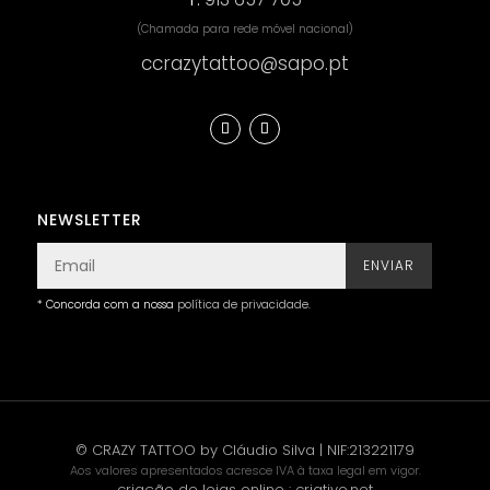
(Chamada para rede móvel nacional)
ccrazytattoo@sapo.pt
NEWSLETTER
ENVIAR
* Concorda com a nossa
política de privacidade
.
© CRAZY TATTOO by Cláudio Silva | NIF:213221179
Aos valores apresentados acresce IVA à taxa legal em vigor.
criação de lojas online
:
criativo.net