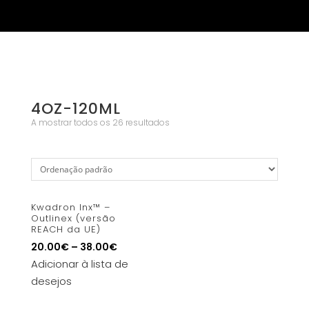
4OZ-120ML
A mostrar todos os 26 resultados
Kwadron Inx™ –
Outlinex (versão
REACH da UE)
20.00
€
–
38.00
€
Adicionar à lista de
desejos