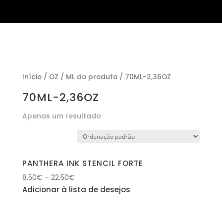
Início
/ OZ / ML do produto / 70ML-2,36OZ
70ML-2,36OZ
Apenas um resultado
PANTHERA INK STENCIL FORTE
8.50
€
–
22.50
€
Adicionar à lista de desejos