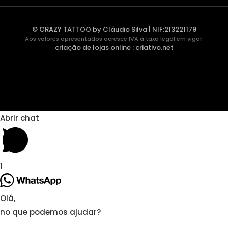
© CRAZY TATTOO by Cláudio Silva | NIF:213221179
Aos valores apresentados acresce IVA à taxa legal em vigor.
criação de lojas online
:
criativo.net
Abrir chat
1
Olá,
no que podemos ajudar?