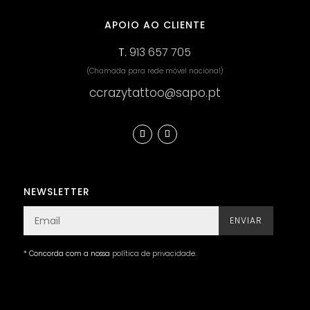
APOIO AO CLIENTE
T.
913 657 705
(Chamada para rede móvel nacional)
ccrazytattoo@sapo.pt
NEWSLETTER
ENVIAR
* Concorda com a nossa
política de privacidade
.