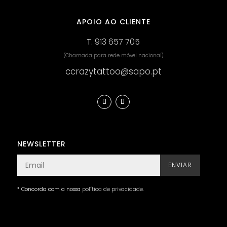
APOIO AO CLIENTE
T.
913 657 705
(Chamada para rede móvel nacional)
ccrazytattoo@sapo.pt
NEWSLETTER
ENVIAR
* Concorda com a nossa
política de privacidade
.