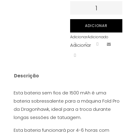
Quantidade
de
Bateria
ADICIONAR
extra
Adicionar
Adicionado
para
Adicionar
máquina
Fold
Pro
Dragonhawk
Descrição
-
Preta
Esta bateria sem fios de 1500 mAh é uma
bateria sobressalente para a máquina Fold Pro
da Dragonhawk, ideal para a troca durante
longas sessões de tatuagem.
Esta bateria funcionará por 4-6 horas com