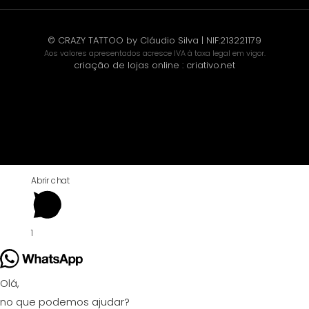
© CRAZY TATTOO by Cláudio Silva | NIF:213221179
Aos valores apresentados acresce IVA à taxa legal em vigor.
criação de lojas online
:
criativo.net
Abrir chat
1
Olá,
no que podemos ajudar?