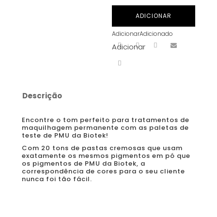
Biotek
ADICIONAR
-
Adicionar
Adicionado
PMU
Adicionar
Tester
Palette
Sobrancelhas
Descrição
Encontre o tom perfeito para tratamentos de
maquilhagem permanente com as paletas de
teste de PMU da Biotek!
Com 20 tons de pastas cremosas que usam
exatamente os mesmos pigmentos em pó que
os pigmentos de PMU da Biotek, a
correspondência de cores para o seu cliente
nunca foi tão fácil.