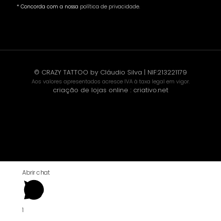
* Concorda com a nossa
política de privacidade
.
© CRAZY TATTOO by Cláudio Silva | NIF:213221179
Aos valores apresentados acresce IVA à taxa legal em vigor.
criação de lojas online
:
criativo.net
Abrir chat
1