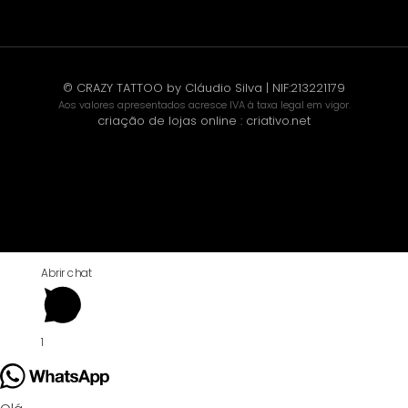
© CRAZY TATTOO by Cláudio Silva | NIF:213221179
Aos valores apresentados acresce IVA à taxa legal em vigor.
criação de lojas online
:
criativo.net
Abrir chat
1