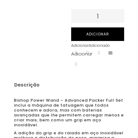
Quantidade
de
Bishop
ADICIONAR
Power
Adicionar
Adicionado
Wand
Adicionar
-
Advanced
Packer
Full
Descrição
Set
-
Bishop Power Wand – Advanced Packer Full Set
Traço
inclui a máquina de tatuagem que todos
conhecem e adora, mas com baterias
de
avançadas que lhe permitem carregar menos e
criar mais, bem como um grip em aço
4,2
inoxidável.
mm
A adição do grip e do raiado em aço inoxidável
melhora a distribuição do peso, minimiza a