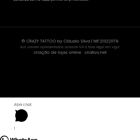
© CRAZY TATTOO by Cláudio Silva | NIF:213221179
Aos valores apresentados acresce IVA à taxa legal em vigor.
criação de lojas online
:
criativo.net
Abrir chat
1