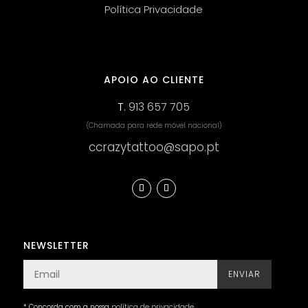
Política Privacidade
APOIO AO CLIENTE
T.
913 657 705
(Chamada para rede móvel nacional)
ccrazytattoo@sapo.pt
NEWSLETTER
ENVIAR
* Concorda com a nossa
política de privacidade
.