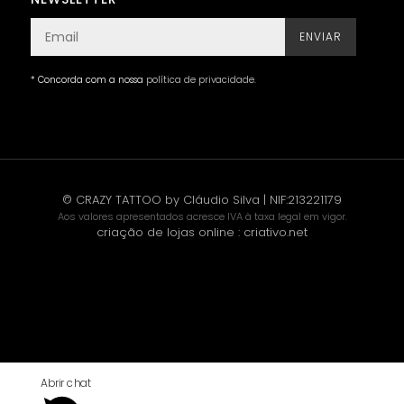
ENVIAR
* Concorda com a nossa
política de privacidade
.
© CRAZY TATTOO by Cláudio Silva | NIF:213221179
Aos valores apresentados acresce IVA à taxa legal em vigor.
criação de lojas online
:
criativo.net
Abrir chat