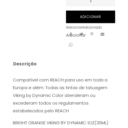
de
BRIGHT
ADICIONAR
ORANGE
Adicionar
Adicionado
VIKING
Adicionar
BY
DYNAMIC
1OZ(30ML)
Descrição
Compatível com REACH para uso em toda a
Europa e além. Todas as tintas de tatuagem
Viking by Dynamic Color atenderam ou
excederam todos os regulamentos
estabelecidos pelo REACH
BRIGHT ORANGE VIKING BY DYNAMIC 1OZ(30ML)