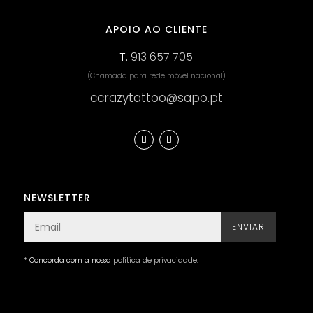
APOIO AO CLIENTE
T.
913 657 705
(Chamada para rede móvel nacional)
ccrazytattoo@sapo.pt
NEWSLETTER
ENVIAR
* Concorda com a nossa
política de privacidade
.