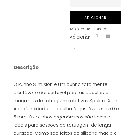
de
Caixa
ADICIONAR
de
Adicionar
Adicionado
24
Adicionar
Punhos
Descartáveis
Xion
(Slim)
Descrição
O Punho Slim Xion é um punho totalmente-
ajustável e descartável para as populares
máquinas de tatuagem rotativas Spektra Xion.
A profundidade da agulha é ajustável entre 0 e
5 mm. Os punhos ergonómicos são leves e
ideais para sessões de tatuagem de longa
duração. Como são feitos de silicone macio e