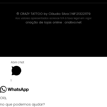
© CRAZY TATTOO by Cláudio Silva | NIF:213221179
Aos valores apresentados acresce IVA à taxa legal em vigor.
criação de lojas online
:
criativo.net
Abrir chat
1
Olá,
no que podemos ajudar?