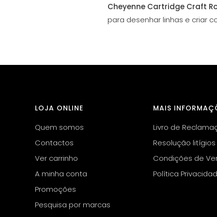
Cheyenne Cartridge Craft R
para desenhar linhas e criar c
LOJA ONLINE
MAIS INFORMAÇ
Quem somos
Livro de Reclama
Contactos
Resolução litígios
Ver carrinho
Condições de Ve
A minha conta
Política Privacida
Promoções
Pesquisa por marcas