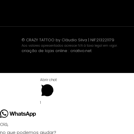
© CRAZY TATTOO by Cláudio Silva | NIF:213221179
Aos valores apresentados acresce IVA à taxa legal em vigor.
criação de lojas online
:
criativo.net
Abrir chat
1
Olá,
no que podemos ajudar?