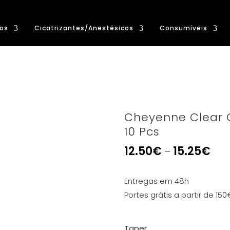
os
Cicatrizantes/Anestésicos
Consumíveis
Cheyenne Clear C
10 Pcs
12.50
€
15.25
€
–
Entregas em 48h
Portes grátis a partir de 150
Taper