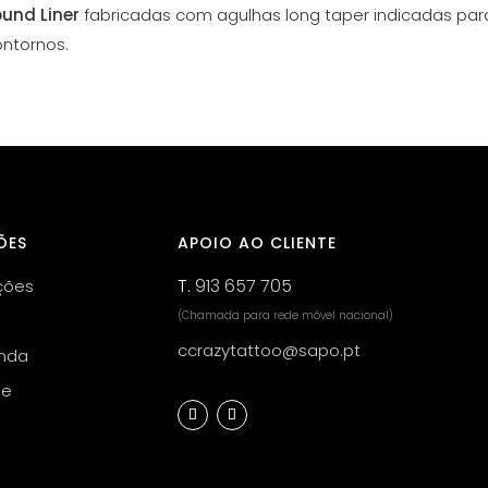
ound Liner
fabricadas com agulhas long taper indicadas para
ontornos.
ÕES
APOIO AO CLIENTE
T.
913 657 705
ções
(Chamada para rede móvel nacional)
ccrazytattoo@sapo.pt
nda
de