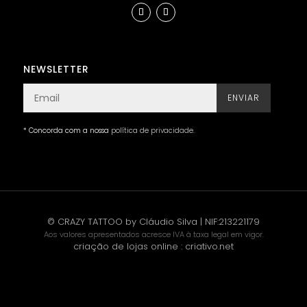
NEWSLETTER
ENVIAR
* Concorda com a nossa
política de privacidade
.
© CRAZY TATTOO by Cláudio Silva | NIF:213221179
Aos valores apresentados acresce IVA à taxa legal em vigor.
criação de lojas online
:
criativo.net