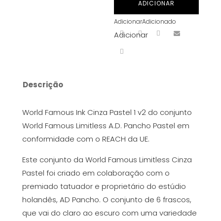
ADICIONAR
Pastel
Adicionar
Adicionado
1
Adicionar
v2
30
ml
Descrição
World Famous Ink Cinza Pastel 1 v2 do conjunto
World Famous Limitless A.D. Pancho Pastel em
conformidade com o REACH da UE.
Este conjunto da World Famous Limitless Cinza
Pastel foi criado em colaboração com o
premiado tatuador e proprietário do estúdio
holandês, AD Pancho. O conjunto de 6 frascos,
que vai do claro ao escuro com uma variedade