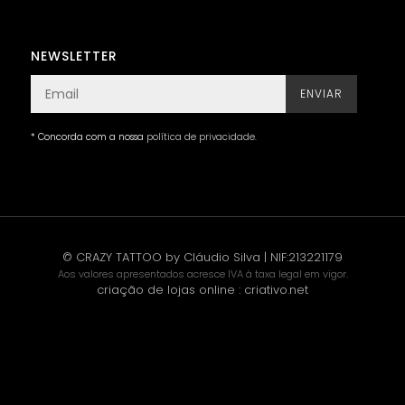
NEWSLETTER
ENVIAR
* Concorda com a nossa
política de privacidade
.
© CRAZY TATTOO by Cláudio Silva | NIF:213221179
Aos valores apresentados acresce IVA à taxa legal em vigor.
criação de lojas online
:
criativo.net