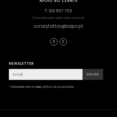
APOIO AO CLIENTE
T.
913 657 705
(Chamada para rede móvel nacional)
ccrazytattoo@sapo.pt
NEWSLETTER
ENVIAR
* Concorda com a nossa
política de privacidade
.