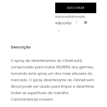
CLINELL
ADICIONAR
DISINFECTANT
Adicionar
Adicionado
SPRAY
Adicionar
-
500ML
Descrição
O spray de desinfetantes do Clinell está
comprovado para matar 99,999% dos germes,
tornando este spray um dos mais eficazes do
mercado. O spray desinfetante do Clinnell sem
álcool pode ser usado para limpar e desinfetar
todas as superfícies de trabalho.
Características incluem: