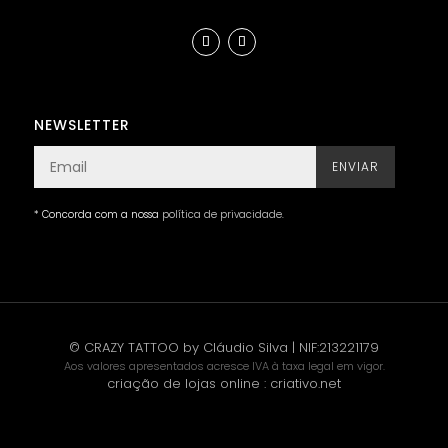
NEWSLETTER
ENVIAR
* Concorda com a nossa
política de privacidade
.
© CRAZY TATTOO by Cláudio Silva | NIF:213221179
Aos valores apresentados acresce IVA à taxa legal em vigor.
criação de lojas online
:
criativo.net