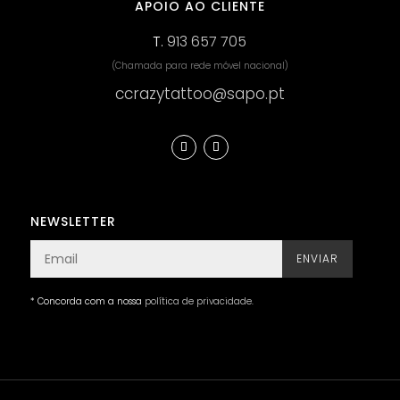
APOIO AO CLIENTE
T.
913 657 705
(Chamada para rede móvel nacional)
ccrazytattoo@sapo.pt
NEWSLETTER
ENVIAR
* Concorda com a nossa
política de privacidade
.